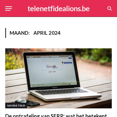
telenetfidealions.be
MAAND:
APRIL 2024
MARKETING
De ontrafeling van SERP: wat het betekent