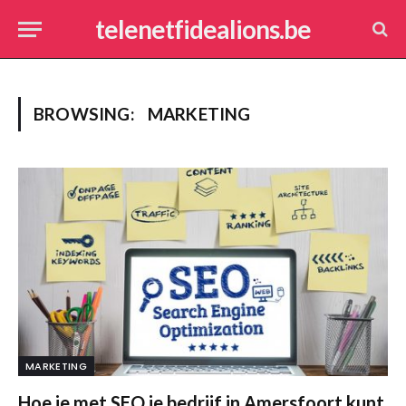
telenetfidealions.be
BROWSING:
MARKETING
MARKETING
Hoe je met SEO je bedrijf in Amersfoort kunt